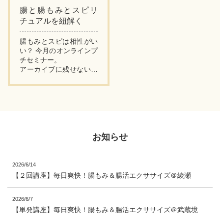
腸と腸もみとスピリ
チュアルを紐解く
腸もみとスピは相性がい
い？ 今月のオンラインプ
チセミナー。
アーカイブに残せない内
容になるかも…と危惧し
ながら始まりました。
ライブでご参加ください
ました皆さまがいつも以
上に多くてび...
お知らせ
2026/6/14
【２回講座】毎日爽快！腸もみ＆腸活エクササイズ＠綾瀬
2026/6/7
【単発講座】毎日爽快！腸もみ＆腸活エクササイズ＠武蔵境