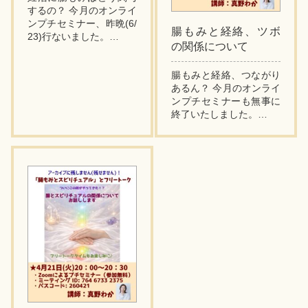
するの？ 今月のオンライ
ンプチセミナー、昨晩(6/
腸もみと経絡、ツボ
23)行ないました。
の関係について
リクエスト企画でテーマ
は「腸もみと妊活」で
腸もみと経絡、つながり
す。
あるん？ 今月のオンライ
平たく書くと妊娠しづら
ンプチセミナーも無事に
い問題ですね。
終了いたしました。
テーマは「腸もみと経
妊娠...
絡・ツボの関係につい
て」です。
どんな内容かといえ
ば、、、
お腹まわりには経...