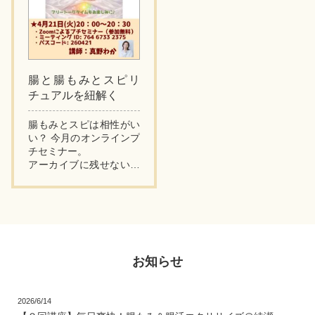
腸と腸もみとスピリ
チュアルを紐解く
腸もみとスピは相性がい
い？ 今月のオンラインプ
チセミナー。
アーカイブに残せない内
容になるかも…と危惧し
ながら始まりました。
ライブでご参加ください
ました皆さまがいつも以
上に多くてび...
お知らせ
2026/6/14