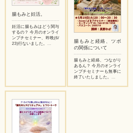
腸もみと妊活。
妊活に腸もみはどう関与
するの？ 今月のオンライ
ンプチセミナー、昨晩(6/
腸もみと経絡、ツボ
23)行ないました。
の関係について
リクエスト企画でテーマ
は「腸もみと妊活」で
腸もみと経絡、つながり
す。
あるん？ 今月のオンライ
平たく書くと妊娠しづら
ンプチセミナーも無事に
い問題ですね。
終了いたしました。
テーマは「腸もみと経
妊娠...
絡・ツボの関係につい
て」です。
どんな内容かといえ
ば、、、
お腹まわりには経...