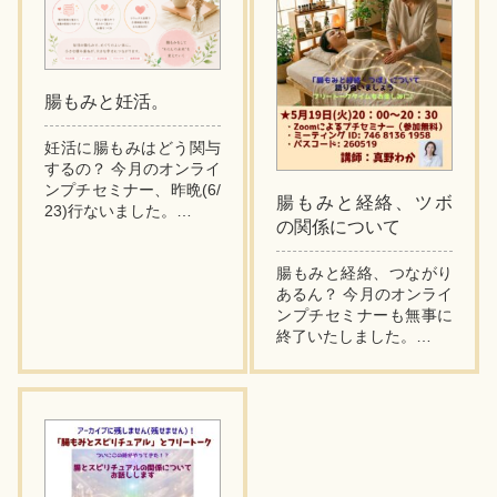
腸もみと妊活。
妊活に腸もみはどう関与
するの？ 今月のオンライ
ンプチセミナー、昨晩(6/
腸もみと経絡、ツボ
23)行ないました。
の関係について
リクエスト企画でテーマ
は「腸もみと妊活」で
腸もみと経絡、つながり
す。
あるん？ 今月のオンライ
平たく書くと妊娠しづら
ンプチセミナーも無事に
い問題ですね。
終了いたしました。
テーマは「腸もみと経
妊娠...
絡・ツボの関係につい
て」です。
どんな内容かといえ
ば、、、
お腹まわりには経...