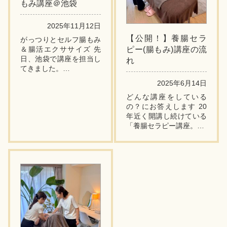
もみ講座＠池袋
2025年11月12日
【公開！】養腸セラ
がっつりとセルフ腸もみ
＆腸活エクササイズ 先
ピー(腸もみ)講座の流
日、池袋で講座を担当し
れ
てきました。
(池袋コミュニティ・カレ
2025年6月14日
ッジさまの講座です)
どんな講座をしている
今回(も)2回コースで開催
の？にお答えします 20
し、全員はじめましての
年近く開講し続けている
方のご参...
「養腸セラピー講座。
どんなことがどんな風に
学べるの？について、よ
り具体的に書きます。
講座の概要/説明は こち
らの...