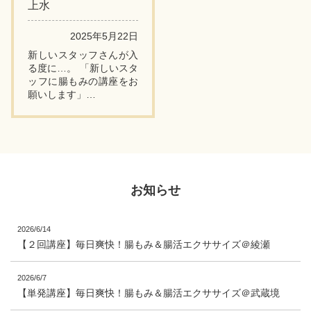
上水
2025年5月22日
新しいスタッフさんが入
る度に…。 「新しいスタ
ッフに腸もみの講座をお
願いします」
↑
背中ニキビのケアで見事
な結果と成果を出される
サロン「スキンプロー
ズ」のオーナー・さやか
さんか...
お知らせ
2026/6/14
【２回講座】毎日爽快！腸もみ＆腸活エクササイズ＠綾瀬
2026/6/7
【単発講座】毎日爽快！腸もみ＆腸活エクササイズ＠武蔵境