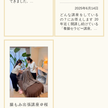
てきました。
(池袋コミュニティ・カレ
2025年6月14日
ッジさまの講座です)
どんな講座をしている
今回(も)2回コースで開催
の？にお答えします 20
し、全員はじめましての
年近く開講し続けている
方のご参...
「養腸セラピー講座。
どんなことがどんな風に
学べるの？について、よ
り具体的に書きます。
講座の概要/説明は こち
らの...
腸もみ出張講座＠桜