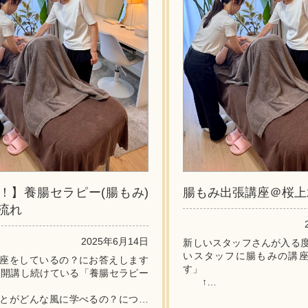
！】養腸セラピー(腸もみ)
腸もみ出張講座＠桜上
流れ
2025年6月14日
新しいスタッフさんが入る度
いスタッフに腸もみの講
座をしているの？にお答えします
す」
く開講し続けている「養腸セラピー
↑
背中ニキビのケアで見事な
とがどんな風に学べるの？につい