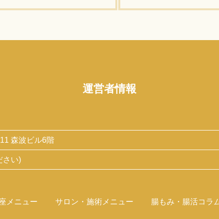
されるサロン「スキンプロ
具体的に書きます。
ー・さやかさんか...
/説明は こちらの...
運営者情報
-11 森波ビル6階
ださい)
座メニュー
サロン・施術メニュー
腸もみ・腸活コラ