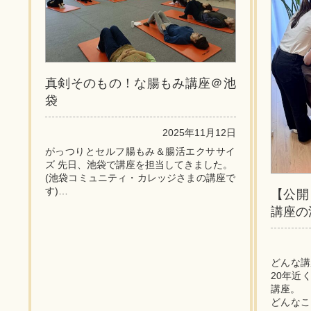
真剣そのもの！な腸もみ講座＠池
袋
2025年11月12日
がっつりとセルフ腸もみ＆腸活エクササイ
ズ 先日、池袋で講座を担当してきました。
(池袋コミュニティ・カレッジさまの講座で
す)
【公開
今回(も)2回コースで開催し、全員はじめま
講座の
しての方のご参...
どんな講
20年近
講座。
どんなこ